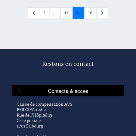
...
1
14
15
16
Page
Page
Page
Page
Pages intermédiaires Utilisez TAB pour na
Restons en contact
Caisse de compensation AVS
FER CIFA 106.2
Rue de l'Hôpital 15
Case postale
1701 Fribourg