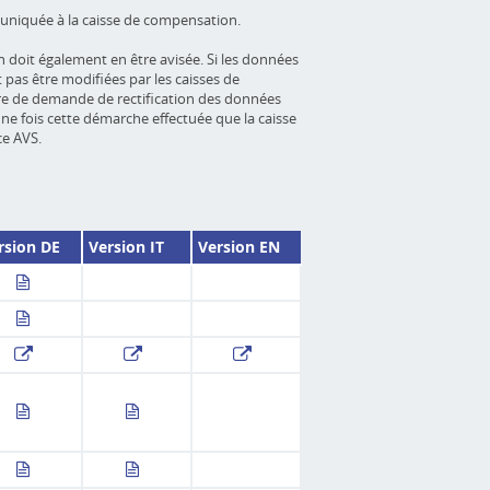
muniquée à la caisse de compensation.
n doit également en être avisée. Si les données
t pas être modifiées par les caisses de
re de demande de rectification des données
’une fois cette démarche effectuée que la caisse
ce AVS.
rsion DE
Version IT
Version EN