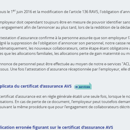
er
uis le 1
juin 2016 et la modification de l'article 136 RAVS, l'obligation d'
mployeur doit cependant toujours être en mesure de pouvoir identifier san
 engagement afin de l’annoncer au plus tard, lors de la reddition de la déclar
ttestation d'assurance confirme à la personne assurée que son employeur l
gré la suppression de l'obligation d'annoncer son personnel, notre caisse
tématiquement, les nouveaux collaborateurs, cette étape étant obligatoire 
les que les allocations familiales, les allocations perte de gain maternité ou mil
nnonce de personnel peut être effectuée au moyen de notre e-services "ACL
sous. Une fois l'attestation d'assurance réceptionnée par l'employeur, elle 
plicata du certificat d’assurance AVS
certificat d’assurance est en règle générale établi une seule fois, lorsque le
isations. En cas de perte de ce document, l’employeur peut toutefois deman
suivant la même procédure que pour l’engagement de collaborateurs décrite
dication erronée figurant sur le certificat d’assurance AVS