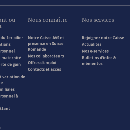
ant ou
Nous connaître
Nos services
r
du 1er pilier
Notre Caisse AVS et
Rejoignez notre Caisse
présence en Suisse
ations
Actualités
Romande
ersonnel
Nos e-services
Nos collaborateurs
e maternité
Bulletins d'infos &
Offres d'emploi
mémentos
erte de gain
Contacts et accès
t variation de
le
miliales
rsonnel à
ittant
el