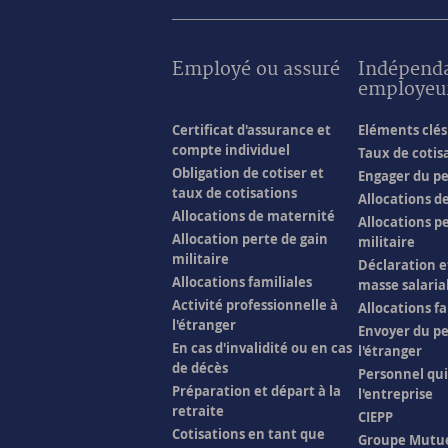
Employé ou assuré
Indépend
employeu
Certificat d'assurance et
Eléments clés 
compte individuel
Taux de cotis
Obligation de cotiser et
Engager du p
taux de cotisations
Allocations d
Allocations de maternité
Allocations p
Allocation perte de gain
militaire
militaire
Déclaration e
Allocations familiales
masse salaria
Activité professionnelle à
Allocations fa
l'étranger
Envoyer du pe
En cas d'invalidité ou en cas
l'étranger
de décès
Personnel qu
Préparation et départ à la
l'entreprise
retraite
CIEPP
Cotisations en tant que
Groupe Mutu