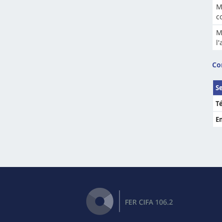
M
c
M
l
Co
S
T
E