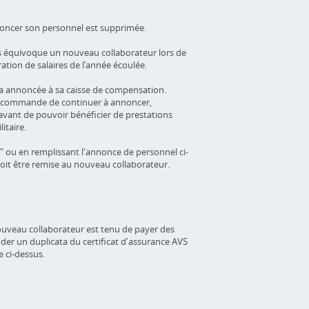
annoncer son personnel est supprimée.
s équivoque un nouveau collaborateur lors de
ation de salaires de l’année écoulée.
’a annoncée à sa caisse de compensation.
 recommande de continuer à annoncer,
avant de pouvoir bénéficier de prestations
itaire.
" ou en remplissant l'annonce de personnel ci-
doit être remise au nouveau collaborateur.
 nouveau collaborateur est tenu de payer des
der un duplicata du certificat d'assurance AVS
 ci-dessus.