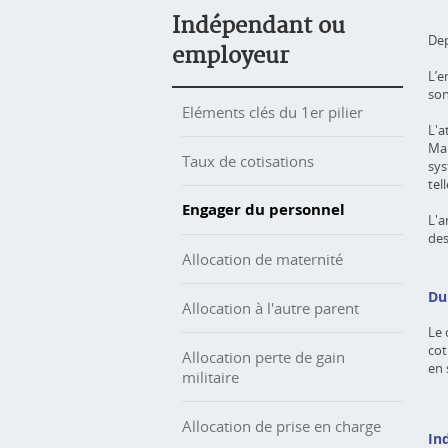
Indépendant ou
Dep
employeur
L’e
son
Eléments clés du 1er pilier
L'a
Mal
Taux de cotisations
sys
tel
Engager du personnel
L'a
des
Allocation de maternité
Du
Allocation à l'autre parent
Le 
cot
Allocation perte de gain
en 
militaire
Allocation de prise en charge
In