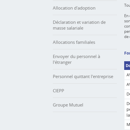
Tou
Allocation d'adoption
En 
son
Déclaration et variation de
com
masse salariale
per
de 
Allocations familiales
Fo
Envoyer du personnel à
l'étranger
D
A
Personnel quittant l'entreprise
A
CIEPP
D
D
Groupe Mutuel
p
l
M