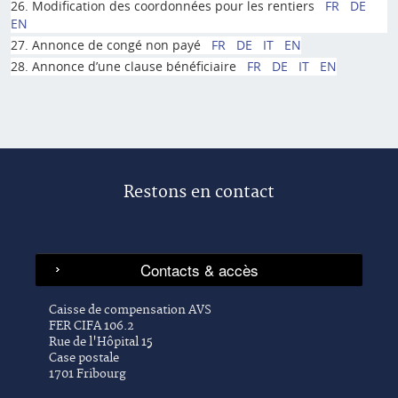
26. Modification des coordonnées pour les rentiers
FR
DE
EN
27. Annonce de congé non payé
FR
DE
IT
EN
28. Annonce d’une clause bénéficiaire
FR
DE
IT
EN
Restons en contact
Caisse de compensation AVS
FER CIFA 106.2
Rue de l'Hôpital 15
Case postale
1701 Fribourg