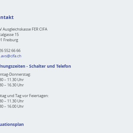
ntakt
 Ausgleichskasse FER CIFA
talgasse 15
1 Freiburg
26 552 66 66
a.avs@cifa.ch
fnungszeiten - Schalter und Telefon
ntag-Donnerstag:
30 – 11.30 Uhr
30 – 16.30 Uhr
itag und Tag vor Feiertagen:
30 – 11.30 Uhr
30 – 16.00 Uhr
tuationsplan