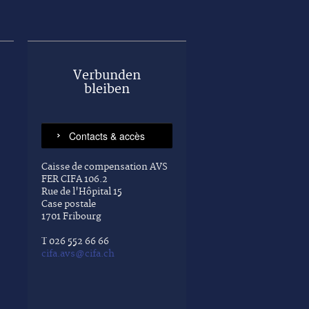
Verbunden
bleiben
Caisse de compensation AVS
FER CIFA 106.2
Rue de l'Hôpital 15
Case postale
1701 Fribourg
T 026 552 66 66
cifa.avs@cifa.ch