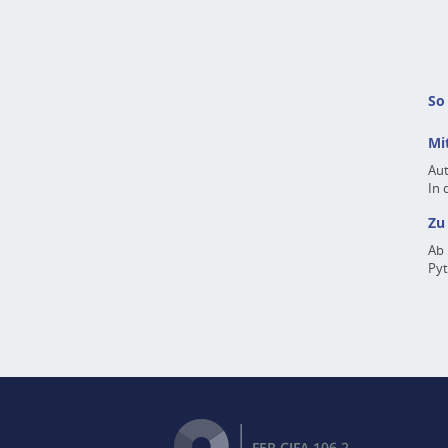
So
Mi
Aut
In 
Zu
Ab 
Pyt