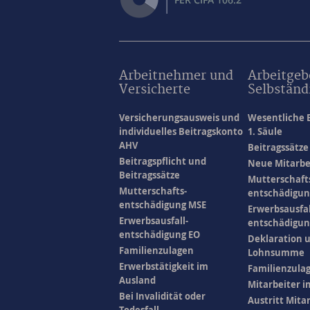
Arbeitnehmer und
Arbeitgeb
Versicherte
Selbständ
Versicherungsausweis und
Wesentliche 
individuelles Beitragskonto
1. Säule
AHV
Beitragssätze
Beitragspflicht und
Neue Mitarbe
Beitragssätze
Mutterschaft
Mutterschafts-
entschädigun
entschädigung MSE
Erwerbsausfal
Erwerbsausfall-
entschädigun
entschädigung EO
Deklaration 
Familienzulagen
Lohnsumme
Erwerbstätigkeit im
Familienzula
Ausland
Mitarbeiter i
Bei Invalidität oder
Austritt Mita