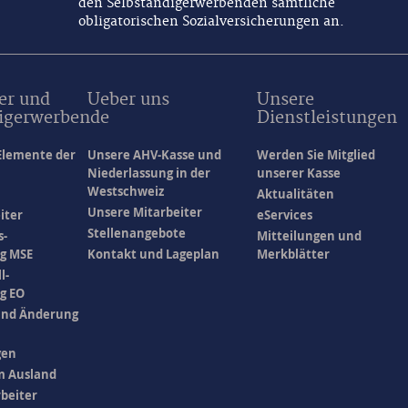
den Selbständigerwerbenden sämtliche
obligatorischen Sozialversicherungen an.
er und
Ueber uns
Unsere
igerwerbende
Dienstleistungen
Elemente der
Unsere AHV-Kasse und
Werden Sie Mitglied
Niederlassung in der
unserer Kasse
Westschweiz
Aktualitäten
Unsere Mitarbeiter
iter
eServices
Stellenangebote
s-
Mitteilungen und
g MSE
Kontakt und Lageplan
Merkblätter
l-
g EO
und Änderung
gen
m Ausland
rbeiter