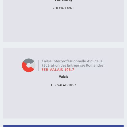
2900 Porrentruy 1
FER CIAB 106.5
032 465 15 80
info@ciab.ch
http://www.fer-arcju.ch
FER VALAIS 106.7
Place de la Gare 2

Postfach 248

Valais
1951 Sion
FER VALAIS 106.7
027 327 20 90
cc106.7@fer-valais-avs.ch
http://www.fer-valais-avs.ch