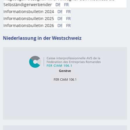
Selbständigerwerbender
DE
FR
Informationsbulletin 2024
DE
FR
Informationsbulletin 2025
DE
FR
Informationsbulletin 2026
DE
FR
Niederlassung in der Westschweiz
FER CIAM 106.1
Rue de Saint-Jean 98

Genève
Postfach

1211 Genève 3
FER CIAM 106.1
058 715 34 44
info@ciam-avs.ch
http://www.ciam-avs.ch