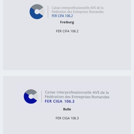
FER CIFA 106.2
Spitalgasse 15

Postfach 352

Freiburg
1701 Freiburg
FER CIFA 106.2
026 552 66 66
cifa.avs@cifa.ch
http://www.cifa.ch
FER CIGA 106.3
Rue Condémine 56

Postfach 2226

1630 Bulle 2
Bulle
FER CIGA 106.3
026 919 87 40
ciga.avs@ciga.ch