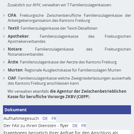
Zusätzlich zur AHV, verwalten wir 7 Familienzulagenkassen:
CIFA
: Freiburgische Zwischenberufliche Familienzulagenkasse der
Arbeitgeberorganisation des Kantons Freiburg
Textil
: Familienzulagenkasse der Textil-Detaillisten
Apotheker
: Familienzulagenkasse des Freiburgischen
Apothekerverbandes
Notare
: Familienzulagenkasse des Freiburgischen
Notariatsverbandes
Ärzte
: Familienzulagenkasse der Aerzte des Kantons Freiburg
Murten
: Regionale Ausgleichskasse für Familienzulagen Murten
CIAF
: Familienzulagenkasse welche Zweigniederlassungen ausserhalb
des Kantons Freiburg anschliessen kann
Wir verwalten ebenfalls
die Agentur der Zwischenbetrieblichen
Kasse für berufliche Vorsorge ZKBV (CIEPP
).
Dokument
Aufnahmegesuch
DE
FR
Der FAV zu Ihren Diensten - flyer
DE
FR
Fragebogen bezüglich Ihrer Anfrag für den Anschluss als