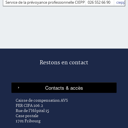
Service de la prévoyance professionnelle CIEPP
026 552 66 90
ciepp@
Restons en contact
Caisse de compensation AVS
FER CIFA 106.2
Rue de l'Hôpital 15
Case postale
1701 Fribourg