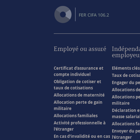
Employé ou assuré
Indépend
employeu
Certificat d'assurance et
Eléments clés 
compte individuel
Taux de cotis
Obligation de cotiser et
Engager du p
taux de cotisations
Allocations d
Allocations de maternité
Allocations p
Allocation perte de gain
militaire
militaire
Déclaration e
Allocations familiales
masse salaria
Activité professionnelle à
Allocations fa
l'étranger
Envoyer du pe
En cas d'invalidité ou en cas
l'étranger