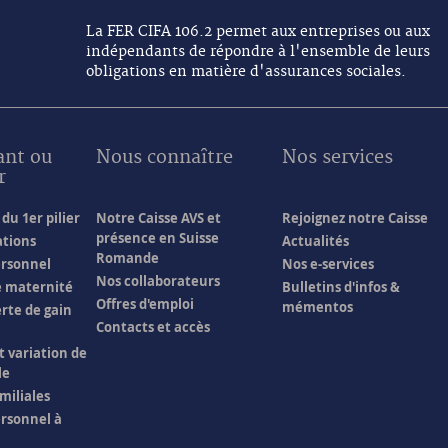
La FER CIFA 106.2 permet aux entreprises ou aux
indépendants de répondre à l'ensemble de leurs
obligations en matière d'assurances sociales.
ant ou
Nous connaître
Nos services
r
du 1er pilier
Notre Caisse AVS et
Rejoignez notre Caisse
présence en Suisse
ations
Actualités
Romande
ersonnel
Nos e-services
Nos collaborateurs
e maternité
Bulletins d'infos &
Offres d'emploi
mémentos
erte de gain
Contacts et accès
t variation de
le
miliales
rsonnel à