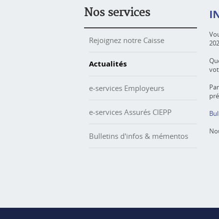
Nos services
I
Vou
Rejoignez notre Caisse
202
Que
Actualités
vot
Par
e-services Employeurs
pré
e-services Assurés CIEPP
Bul
Nou
Bulletins d'infos & mémentos