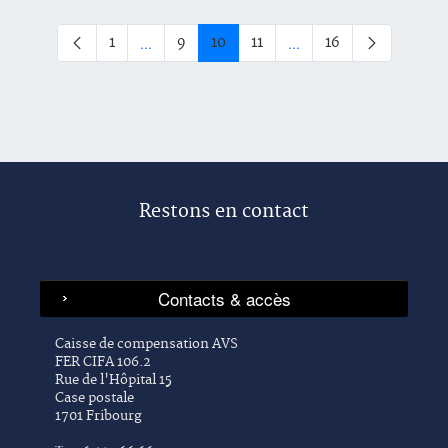
...
...
1
9
10
11
16
Page
Page
Page
Page
Page
Pages intermédiaires Utilisez TAB pour naviguer
Pages intermédiaires Uti
Restons en contact
Caisse de compensation AVS
FER CIFA 106.2
Rue de l'Hôpital 15
Case postale
1701 Fribourg